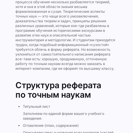
процессе обучения несколько разбавляется теорией,
хотя и она в этой области знания весьма
формализованная и сухая. Теоретические аспекты
точных наук — это чаще всего умозаключения,
доказательства теорем и задач, принципы решения
различных уравнений, которые кое-где разбавлены в
программе обучения историческими экскурсами в
развитие этих наук и описательной частью
инструментария и методологии. И студентам приходится
трудно, когда подобный информационный «сухостой»
требуется облечь в форму реферата. Но возможность
уклониться от самостоятельного написания реферата
все-таки есть: хорошую, продуманную, отточенную
работу по точным наукам всегда можно заказать в
интернет-компании, где ее оформят по высшему классу.
Структура реферата
по точным наукам
Титульный лист
Заполняем по единой форме вашего учебного
заведения.
Оглавление (план, содержание)
Описываем тему и названия всех разделов (частей