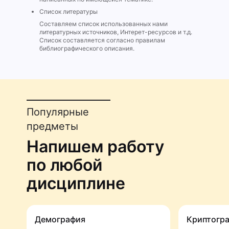
Список литературы
Составляем список использованных нами
литературных источников, Интерет-ресурсов и т.д.
Список составляется согласно правилам
библиографического описания.
Популярные
предметы
Напишем работу
по любой
дисциплине
Демография
Криптогр