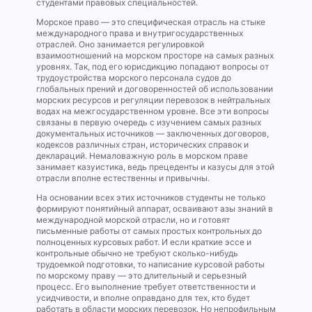
студентами правовых специальностей.
Морское право — это специфическая отрасль на стыке
международного права и внутригосударственных
отраслей. Оно занимается регулировкой
взаимоотношений на морском просторе на самых разных
уровнях. Так, под его юрисдикцию попадают вопросы от
трудоустройства морского персонала судов до
глобальных прений и договоренностей об использовании
морских ресурсов и регуляции перевозок в нейтральных
водах на межгосударственном уровне. Все эти вопросы
связаны в первую очередь с изучением самых разных
документальных источников — заключенных договоров,
кодексов различных стран, исторических справок и
деклараций. Немаловажную роль в морском праве
занимает казуистика, ведь прецеденты и казусы для этой
отрасли вполне естественны и привычны.
На основании всех этих источников студенты не только
формируют понятийный аппарат, осваивают азы знаний в
международной морской отрасли, но и готовят
письменные работы от самых простых контрольных до
полноценных курсовых работ. И если краткие эссе и
контрольные обычно не требуют сколько-нибудь
трудоемкой подготовки, то написание курсовой работы
по морскому праву — это длительный и серьезный
процесс. Его выполнение требует ответственности и
усидчивости, и вполне оправдано для тех, кто будет
работать в области морских перевозок. Но непрофильным