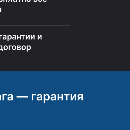
и
гарантии и
договор
га — гарантия