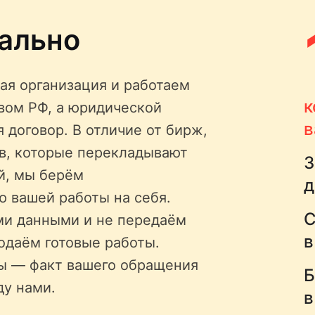
ально
ая организация и работаем
к
твом РФ, а юридической
в
 договор. В отличие от бирж,
ов, которые перекладывают
З
й, мы берём
д
ю вашей работы на себя.
С
ми данными и не передаём
в
одаём готовые работы.
ы — факт вашего обращения
Б
ду нами.
в