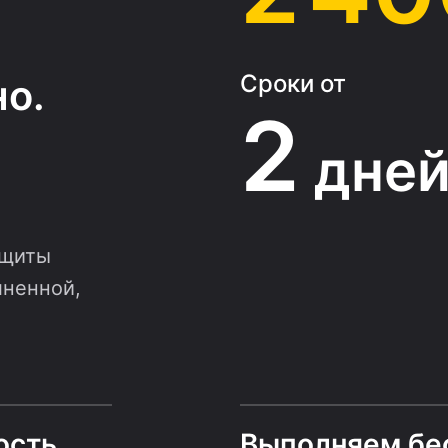
Сроки от
о.
2
дне
ащиты
лненной,
ость
Выполняем бе