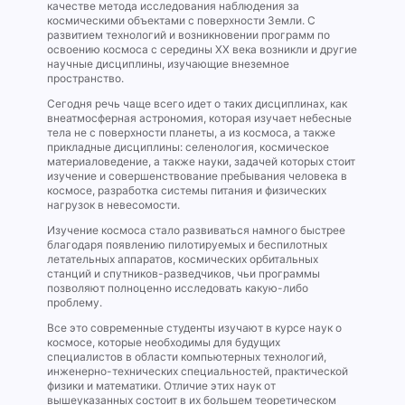
качестве метода исследования наблюдения за
космическими объектами с поверхности Земли. С
развитием технологий и возникновении программ по
освоению космоса с середины XX века возникли и другие
научные дисциплины, изучающие внеземное
пространство.
Сегодня речь чаще всего идет о таких дисциплинах, как
внеатмосферная астрономия, которая изучает небесные
тела не с поверхности планеты, а из космоса, а также
прикладные дисциплины: селенология, космическое
материаловедение, а также науки, задачей которых стоит
изучение и совершенствование пребывания человека в
космосе, разработка системы питания и физических
нагрузок в невесомости.
Изучение космоса стало развиваться намного быстрее
благодаря появлению пилотируемых и беспилотных
летательных аппаратов, космических орбитальных
станций и спутников-разведчиков, чьи программы
позволяют полноценно исследовать какую-либо
проблему.
Все это современные студенты изучают в курсе наук о
космосе, которые необходимы для будущих
специалистов в области компьютерных технологий,
инженерно-технических специальностей, практической
физики и математики. Отличие этих наук от
вышеуказанных состоит в их большем теоретическом