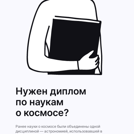
Нужен диплом
по наукам
о космосе?
Ранее науки о космосе были объединены одной
дисциплиной — астрономией, использовавшей в