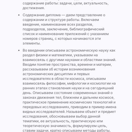
содержание работы: задачи, цели, актуальность,
достижения.
Содержание диплома — даем представление о
содержании и структуре работы. Включаем
введение, наименование всех разделов,
подразделов, заключение, библиографический
список и наименование приложений с указанием
номеров страниц, с которых начинаются эти
элементы.
Во введении описываем астрономическую науку как
раздел физики и математики, указываем на
взаимосвязь с другими науками и областями знаний.
Вводим понятие пространства, времени и материи,
рассказываем об истории возникновения
астрономических дисциплин и первых
исследователях в области космоса, описываем
взаимосвязь философии, мифологии и космологии на
ранних этапах становления науки и на сегодняшний
день. Описываем состояние современных знаний о
законах движения тел, ближнем и дальнем космосе,
практическое применение космических технологий и
передовых исследованиях, приводим в пример имена
видных исследователей. Называем объект и предмет
исследования, обосновываем выбор данной
тематики, ее актуальность, практическую или
теоретическую значимость, формулируем цель,
ставим задачи, кратко описываем методы работы,