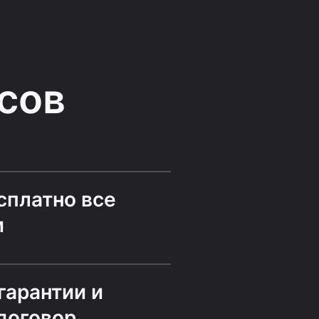
сов
сплатно все
и
гарантии и
договор