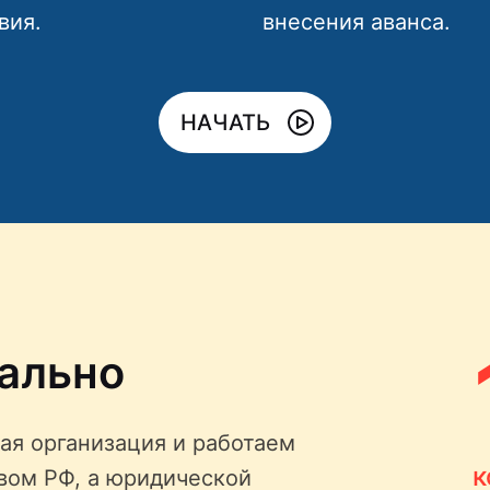
вия.
внесения аванса.
НАЧАТЬ
ально
ая организация и работаем
к
твом РФ, а юридической