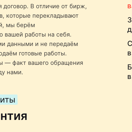
в
 договор. В отличие от бирж,
ов, которые перекладывают
З
й, мы берём
д
ю вашей работы на себя.
С
ми данными и не передаём
в
одаём готовые работы.
ы — факт вашего обращения
Б
ду нами.
в
щиты
антия