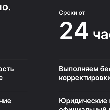
о.
Сроки от
24
ча
ость
Выполняем бе
е
корректировк
ние
Юридические 
официальный 