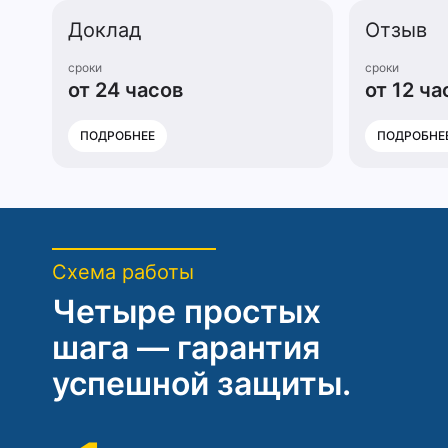
Доклад
Отзыв
сроки
сроки
от 24 часов
от 12 ча
ПОДРОБНЕЕ
ПОДРОБНЕ
Схема работы
Четыре простых
шага — гарантия
успешной защиты.