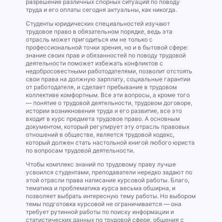
разрешение различных спорных ситуаций по поводу
труда и его оплаты сегодня актуальны, как никогда.
Студенты юридических специальностей изучают
трудовое право в обязательном порядке, ведь эта
отрасль может пригодиться им не только с
профессиональной точки зрения, но и в бытовой сфере:
знание своих прав и обязанностей по поводу трудовой
деятельности поможет избежать конфликтов с
недобросовестными работодателями, позволит отстоять
свои права на должную зарплату, социальные гарантии
от работодателя, и сделает пребывание в трудовом
коллективе комфортным. Все эти вопросы, а кроме того
— понятие о трудовой деятельности, трудовом договоре,
истории возникновения труда и его развитие, все это
входит в курс предмета трудовое право. А основным
документом, который регулирует эту отрасль правовых
отношений в обществе, является трудовой кодекс,
который должен стать настольной книгой любого юриста
по вопросам трудовой деятельности.
Чтобы комплекс знаний по трудовому праву лучше
усвоился студентами, преподаватели нередко задают по
этой отрасли права написание курсовой работы. Благо,
тематика и проблематика курса весьма обширна, и
позволяет выбрать интересную тему работы. Но выбором
темы подготовка курсовой не ограничивается — она
требует рутинной работы по поиску информации и
статистических данных по трудовой сфере, общения с