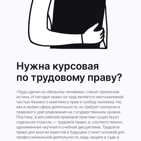
Нужна курсовая
по трудовому праву?
«Труд сделал из обезьяны человека», гласит прописная
истина. И сегодня право на труд является неотъемлемой
частью базового комплекса прав и свобод человека. Но,
как и любая сфера деятельности, он требует контроля и
правового урегулирования на государственном уровне.
Поэтому, в российской правовой практике существует
отдельная отрасль — трудовое право, и, соответственно,
одноименная научная и учебная дисциплина. Трудовое
право для многих юристов в будущем станет основой для
профессиональной деятельности, ведь защита в суде и