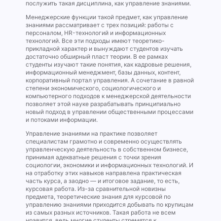
послужить такая дисциплина, как управление знаниями.
Менеджерские функции такой предмет, как управление
знаниями рассматривает с трех позиций: работы с
персоналом, HR-технологий и информационных
технологий. Все эти подходы имеют теоретико-
прикладной характер и вынуждают студентов изучать
достаточно обширный пласт теории. В ее рамках
студенты изучают такие понятия, как кадровые решения,
информационный менеджмент, базы данных, контент,
корпоративный портал управления. А сочетание в равной
степени экономического, социологического и
компьютерного подходов к менеджерской деятельности
позволяет этой науке разрабатывать принципиально
новый подход в управлении общественными процессами
и потоками информации.
Управление знаниями на практике позволяет
специалистам грамотно и современно осуществлять
управленческую деятельность в собственном бизнесе,
принимая адекватные решения с точки зрения
социологии, экономики и информационных технологий. И
на отработку этих навыков направлена практическая
часть курса, а заодно — и итоговое задание, то есть,
курсовая работа. Из-за сравнительной новизны
предмета, теоретические знания для курсовой по
управлению знаниями приходится добывать по крупицам
из самых разных источников. Такая работа не всем
нравится, ведь многие студенты стремятся к