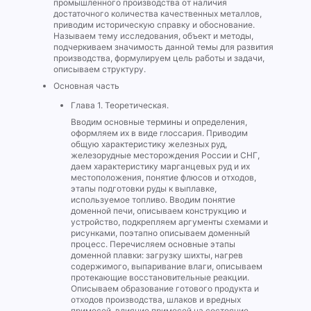
промышленного производства от наличия
достаточного количества качественных металлов,
приводим историческую справку и обоснование.
Называем тему исследования, объект и методы,
подчеркиваем значимость данной темы для развития
производства, формулируем цель работы и задачи,
описываем структуру.
Основная часть
Глава 1. Теоретическая.
Вводим основные термины и определения,
оформляем их в виде глоссария. Приводим
общую характеристику железных руд,
железорудные месторождения России и СНГ,
даем характеристику марганцевых руд и их
местоположения, понятие флюсов и отходов,
этапы подготовки руды к выплавке,
используемое топливо. Вводим понятие
доменной печи, описываем конструкцию и
устройство, подкрепляем аргументы схемами и
рисунками, поэтапно описываем доменный
процесс. Перечисляем основные этапы
доменной плавки: загрузку шихты, нагрев
содержимого, выпаривание влаги, описываем
протекающие восстановительные реакции.
Описываем образование готового продукта и
отходов производства, шлаков и вредных
примесей, влияние примесей на состояние