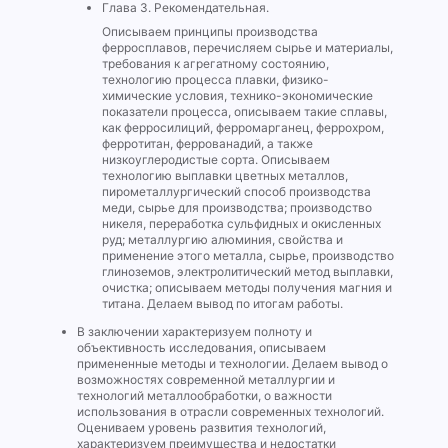
Глава 3. Рекомендательная.
Описываем принципы производства
ферросплавов, перечисляем сырье и материалы,
требования к агрегатному состоянию,
технологию процесса плавки, физико-
химические условия, технико-экономические
показатели процесса, описываем такие сплавы,
как ферросилиций, ферромарганец, феррохром,
ферротитан, феррованадий, а также
низкоуглеродистые сорта. Описываем
технологию выплавки цветных металлов,
пирометаллургический способ производства
меди, сырье для производства; производство
никеля, переработка сульфидных и окисленных
руд; металлургию алюминия, свойства и
применение этого металла, сырье, производство
глиноземов, электролитический метод выплавки,
очистка; описываем методы получения магния и
титана. Делаем вывод по итогам работы.
В заключении характеризуем полноту и
объективность исследования, описываем
примененные методы и технологии. Делаем вывод о
возможностях современной металлургии и
технологий металлообработки, о важности
использования в отрасли современных технологий.
Оцениваем уровень развития технологий,
характеризуем преимущества и недостатки