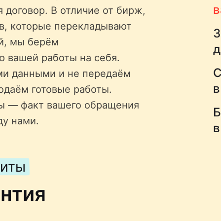
в
 договор. В отличие от бирж,
ов, которые перекладывают
З
й, мы берём
д
ю вашей работы на себя.
С
ми данными и не передаём
в
одаём готовые работы.
ы — факт вашего обращения
Б
ду нами.
в
щиты
антия