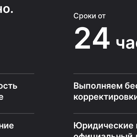
о.
Сроки от
24
ча
ость
Выполняем бе
е
корректировк
ние
Юридические 
официальный 