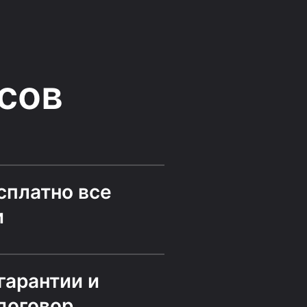
сов
сплатно все
и
гарантии и
договор