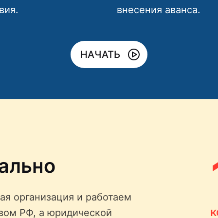
вия.
внесения аванса.
НАЧАТЬ
ально
ая организация и работаем
к
твом РФ, а юридической