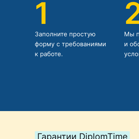
1
Заполните простую
Мы п
форму с требованиями
и об
к работе.
усло
Гарантии DiplomTime