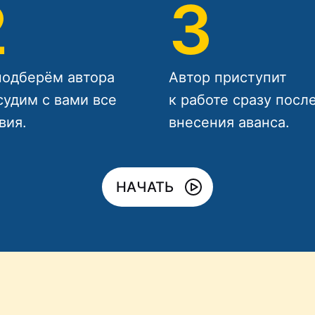
2
3
одберём автора
Автор приступит
судим с вами все
к работе сразу посл
вия.
внесения аванса.
НАЧАТЬ