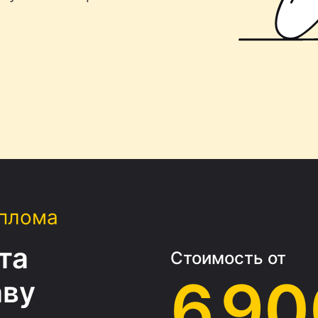
иплома
та
Стоимость от
6 90
аву