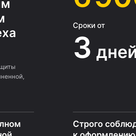
ым
м
Сроки от
еха
3
дне
ащиты
лненной,
олном
Строго соблю
ной
к оформлению