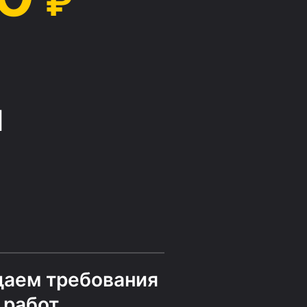
₽
й
даем требования
 работ