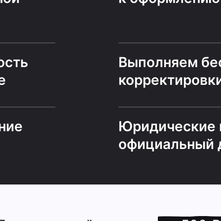
ость
Выполняем бе
е
корректировк
ние
Юридические 
официальный 