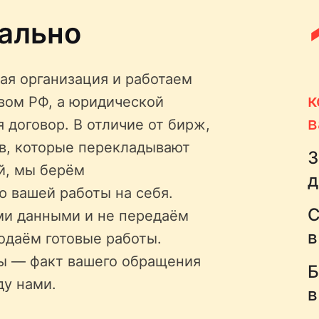
ально
ая организация и работаем
к
твом РФ, а юридической
в
 договор. В отличие от бирж,
ов, которые перекладывают
З
й, мы берём
д
ю вашей работы на себя.
С
ми данными и не передаём
в
одаём готовые работы.
ы — факт вашего обращения
Б
ду нами.
в