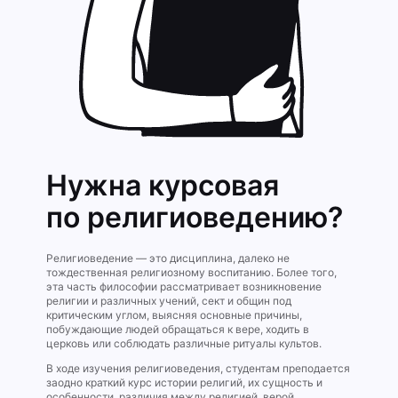
Нужна курсовая
по религиове­дению?
Религиоведение — это дисциплина, далеко не
тождественная религиозному воспитанию. Более того,
эта часть философии рассматривает возникновение
религии и различных учений, сект и общин под
критическим углом, выясняя основные причины,
побуждающие людей обращаться к вере, ходить в
церковь или соблюдать различные ритуалы культов.
В ходе изучения религиоведения, студентам преподается
заодно краткий курс истории религий, их сущность и
особенности, различия между религией, верой,