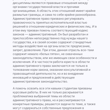
дисциплины являются правовые отношения между
органами государственной власти и прочими
организациями. А область этих отношений имеет крайне
размытые границы, и сама по себе крайне разнообразна.
Административное право призвано регулировать
правомочность принятых исполнительной властью
решений в отношении юридических и физических лиц. И в
этом ему призван помочь соответствующий кодекс
законов — административный. Он был разработан и
приспособлен непосредственно под нужды нашего
государства, и в своей основе содержит стандартные
методы воздействия на органы власти: предписание,
запрет, дозволение. При этом, данная отрасль все-таки
содержит немало «белых пятен», не охваченных
законодательством, или же имеющих свои особенности и
исключения. И в частности работа юриста в области
административного права заключается не только в
толковании норм закона, оказании консультативной и
правозащитной деятельности, но и во внедрении
инноваций и предложений в действующее
административное законодательство.
А помочь освоить все эти навыки студентам призваны
курсовые работы. В них не только раскрывается
проблематика выбранной темы из области
административного права, но и рассматриваются
конкретные примеры, решаются задачи по теме, а также
могут содержаться собственные предложения в