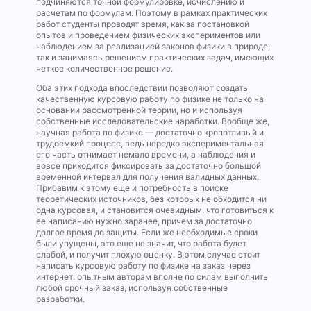
подчиняются точной формулировке, исчислению и
расчетам по формулам. Поэтому в рамках практических
работ студенты проводят время, как за постановкой
опытов и проведением физических экспериментов или
наблюдением за реализацией законов физики в природе,
так и занимаясь решением практических задач, имеющих
четкое количественное решение.
Оба этих подхода впоследствии позволяют создать
качественную курсовую работу по физике не только на
основании рассмотренной теории, но и используя
собственные исследовательские наработки. Вообще же,
научная работа по физике — достаточно кропотливый и
трудоемкий процесс, ведь нередко экспериментальная
его часть отнимает немало времени, а наблюдения и
вовсе приходится фиксировать за достаточно большой
временной интервал для получения валидных данных.
Прибавим к этому еще и потребность в поиске
теоретических источников, без которых не обходится ни
одна курсовая, и становится очевидным, что готовиться к
ее написанию нужно заранее, причем за достаточно
долгое время до защиты. Если же необходимые сроки
были упущены, это еще не значит, что работа будет
слабой, и получит плохую оценку. В этом случае стоит
написать курсовую работу по физике на заказ через
интернет: опытным авторам вполне по силам выполнить
любой срочный заказ, используя собственные
разработки.