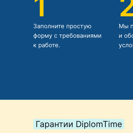
1
Заполните простую
Мы п
форму с требованиями
и об
к работе.
усло
Гарантии DiplomTime