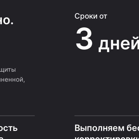
Сроки от
о.
3
дне
ащиты
лненной,
ость
Выполняем бе