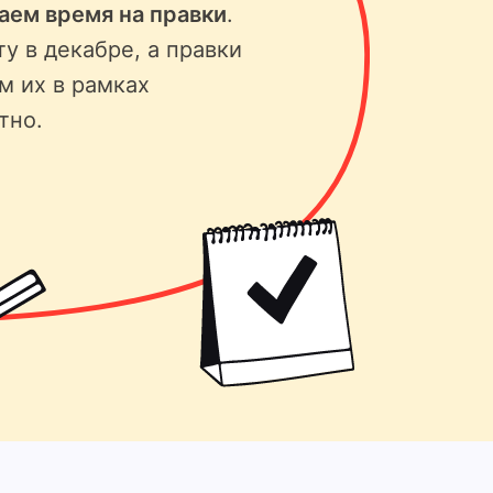
ваем время на правки
.
ту в декабре, а правки
м их в рамках
тно.