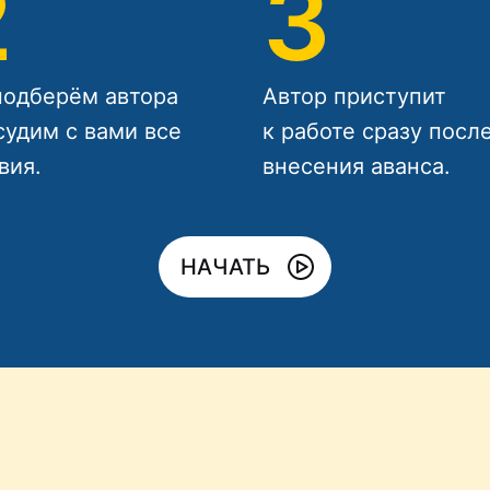
2
3
одберём автора
Автор приступит
судим с вами все
к работе сразу посл
вия.
внесения аванса.
НАЧАТЬ