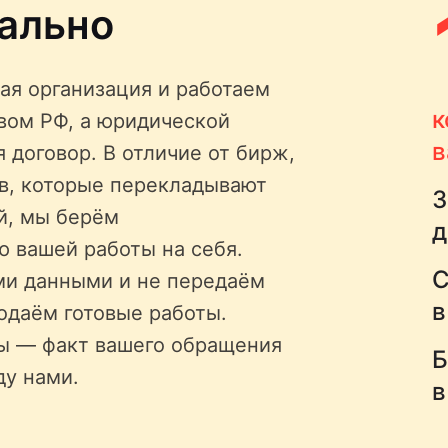
ально
ая организация и работаем
к
твом РФ, а юридической
в
 договор. В отличие от бирж,
ов, которые перекладывают
З
й, мы берём
д
ю вашей работы на себя.
С
ми данными и не передаём
в
одаём готовые работы.
ы — факт вашего обращения
Б
ду нами.
в