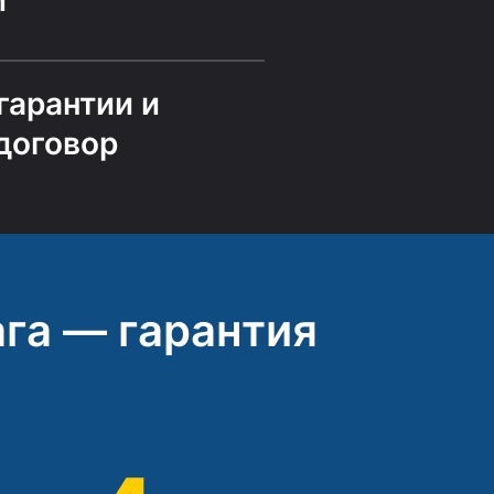
и
гарантии и
договор
га — гарантия