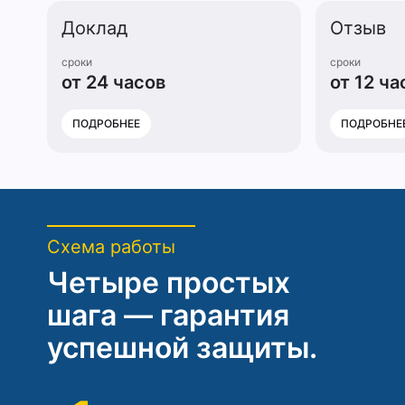
Доклад
Отзыв
сроки
сроки
от 24 часов
от 12 ча
ПОДРОБНЕЕ
ПОДРОБНЕ
Схема работы
Четыре простых
шага — гарантия
успешной защиты.