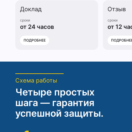
Доклад
Отзыв
сроки
сроки
от 24 часов
от 12 ча
ПОДРОБНЕЕ
ПОДРОБНЕ
Схема работы
Четыре простых
шага — гарантия
успешной защиты.