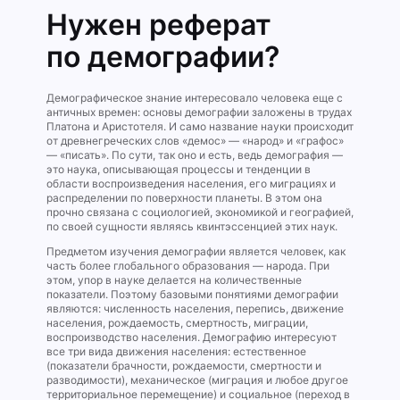
Нужен реферат
по демографии?
Демографическое знание интересовало человека еще с
античных времен: основы демографии заложены в трудах
Платона и Аристотеля. И само название науки происходит
от древнегреческих слов «демос» — «народ» и «графос»
— «писать». По сути, так оно и есть, ведь демография —
это наука, описывающая процессы и тенденции в
области воспроизведения населения, его миграциях и
распределении по поверхности планеты. В этом она
прочно связана с социологией, экономикой и географией,
по своей сущности являясь квинтэссенцией этих наук.
Предметом изучения демографии является человек, как
часть более глобального образования — народа. При
этом, упор в науке делается на количественные
показатели. Поэтому базовыми понятиями демографии
являются: численность населения, перепись, движение
населения, рождаемость, смертность, миграции,
воспроизводство населения. Демографию интересуют
все три вида движения населения: естественное
(показатели брачности, рождаемости, смертности и
разводимости), механическое (миграция и любое другое
территориальное перемещение) и социальное (переход в