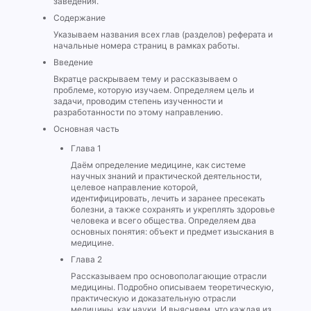
заведения.
Содержание
Указываем названия всех глав (разделов) реферата и
начальные номера страниц в рамках работы.
Введение
Вкратце раскрываем тему и рассказываем о
проблеме, которую изучаем. Определяем цель и
задачи, проводим степень изученности и
разработанности по этому направлению.
Основная часть
Глава 1
Даём определение медицине, как системе
научных знаний и практической деятельности,
целевое направление которой,
идентифицировать, лечить и заранее пресекать
болезни, а также сохранять и укреплять здоровье
человека и всего общества. Определяем два
основных понятия: объект и предмет изыскания в
медицине.
Глава 2
Рассказываем про основополагающие отрасли
медицины. Подробно описываем теоретическую,
практическую и доказательную отрасли
медицины, как науки. И выясняем, что каждая из