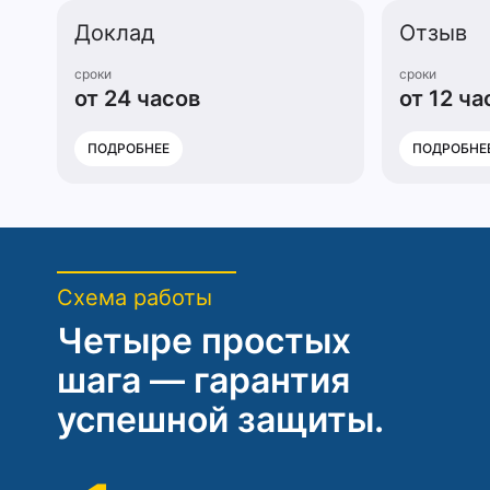
Доклад
Отзыв
сроки
сроки
от 24 часов
от 12 ча
ПОДРОБНЕЕ
ПОДРОБНЕ
Схема работы
Четыре простых
шага — гарантия
успешной защиты.