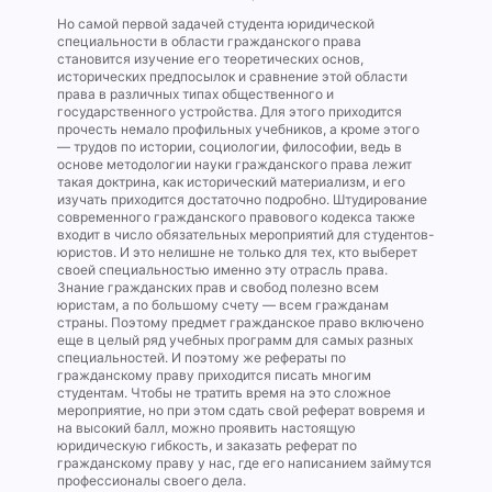
Но самой первой задачей студента юридической
специальности в области гражданского права
становится изучение его теоретических основ,
исторических предпосылок и сравнение этой области
права в различных типах общественного и
государственного устройства. Для этого приходится
прочесть немало профильных учебников, а кроме этого
— трудов по истории, социологии, философии, ведь в
основе методологии науки гражданского права лежит
такая доктрина, как исторический материализм, и его
изучать приходится достаточно подробно. Штудирование
современного гражданского правового кодекса также
входит в число обязательных мероприятий для студентов-
юристов. И это нелишне не только для тех, кто выберет
своей специальностью именно эту отрасль права.
Знание гражданских прав и свобод полезно всем
юристам, а по большому счету — всем гражданам
страны. Поэтому предмет гражданское право включено
еще в целый ряд учебных программ для самых разных
специальностей. И поэтому же рефераты по
гражданскому праву приходится писать многим
студентам. Чтобы не тратить время на это сложное
мероприятие, но при этом сдать свой реферат вовремя и
на высокий балл, можно проявить настоящую
юридическую гибкость, и заказать реферат по
гражданскому праву у нас, где его написанием займутся
профессионалы своего дела.