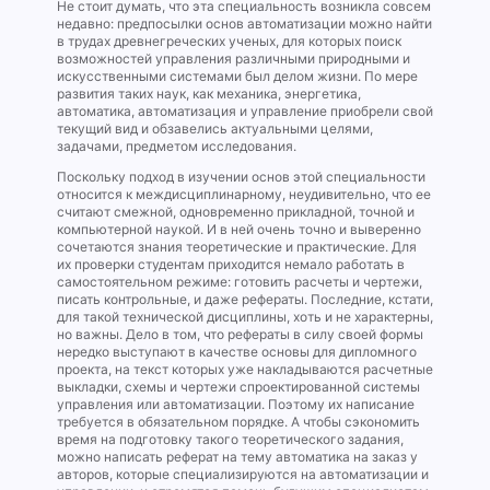
Не стоит думать, что эта специальность возникла совсем
недавно: предпосылки основ автоматизации можно найти
в трудах древнегреческих ученых, для которых поиск
возможностей управления различными природными и
искусственными системами был делом жизни. По мере
развития таких наук, как механика, энергетика,
автоматика, автоматизация и управление приобрели свой
текущий вид и обзавелись актуальными целями,
задачами, предметом исследования.
Поскольку подход в изучении основ этой специальности
относится к междисциплинарному, неудивительно, что ее
считают смежной, одновременно прикладной, точной и
компьютерной наукой. И в ней очень точно и выверенно
сочетаются знания теоретические и практические. Для
их проверки студентам приходится немало работать в
самостоятельном режиме: готовить расчеты и чертежи,
писать контрольные, и даже рефераты. Последние, кстати,
для такой технической дисциплины, хоть и не характерны,
но важны. Дело в том, что рефераты в силу своей формы
нередко выступают в качестве основы для дипломного
проекта, на текст которых уже накладываются расчетные
выкладки, схемы и чертежи спроектированной системы
управления или автоматизации. Поэтому их написание
требуется в обязательном порядке. А чтобы сэкономить
время на подготовку такого теоретического задания,
можно написать реферат на тему автоматика на заказ у
авторов, которые специализируются на автоматизации и