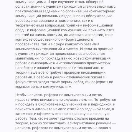
коммуникациями. И при изучении столь обширной
области знания студентам приходится сталкиваться как с
практическими задачами по организации компьютерных
коммуникаций различных видов, и по их обслуживанию,
усовершенствованию и применению, так и с
теоретическими вопросами: понятием информационной
среды и информационной коммуникации, влиянием этих
понятий на жизнь социума, их историю и развитие, как в
контексте общественного информационного
пространства, так и в сфере конкретно развития
компьютерных технологий и систем. И если на практике
студентам приходится проделывать разнообразные
манипуляции по прокладыванию новых коммуникаций,
работе с имеющимися и использованию практических
наработок и знаний о материалах и технологиях, то
теория чаще всего требует проверки письменными
работами. Поэтому в реалии студенческой жизни IT-
факультетов входят такие формы работ, как рефераты по
компьютерным коммуникациям.
Чтобы написать реферат по компьютерным сетям,
недостаточно внимательно слушать лекции. Потребуется
и посидеть в библиотеке над учебниками и периодикой, и
поискать в интернете немало статей по заданной теме, а
затем еще и оформить это все в красивую и логичную
работу. Тем, кто не хочет уделять столько времени на
теорию, можно посоветовать альтернативное решение —
написать реферата по компьютерным сетям на заказ в