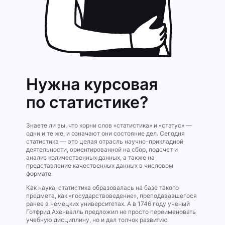
Нужна курсовая
по статистике?
Знаете ли вы, что корни слов «статистика» и «статус» —
одни и те же, и означают они состояние дел. Сегодня
статистика — это целая отрасль научно-прикладной
деятельности, ориентированной на сбор, подсчет и
анализ количественных данных, а также на
представление качественных данных в числовом
формате.
Как наука, статистика образовалась на базе такого
предмета, как «государствоведение», преподававшегося
ранее в немецких университетах. А в 1746 году ученый
Готфрид Ахенвалль предложил не просто переименовать
учебную дисциплину, но и дал толчок развитию