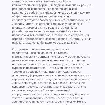
статистики, как науки. Разумеется, сбором
количественной информации люди занимались и раньше:
разнообразные переписи населения, данные о
количестве собранных урожаев, числу воинов и другим
общественно важным вопросам наглядно
свидетельствуют о зарождении основ статистики еще в
Древнем Китае. Но сегодня эта наука ушла далеко
вперед, и немаловажную роль в этом сыграла
разработка новых методов вычислений и анализа,
используемых в статистике, а также компьютеризация
отрасли, позволяющая мгновенно рассчитывать нужные
показатели даже на больших массивах данных.
Статистика — наука точная, не терпящая
сослагательного наклонения. Ее методы —
математические и социально-экономические, призваны
давать максимально точный результат, хотя понятие
погрешности для статистики тоже существует. А потому
курсовые по статистике — это в меньшей степени
теория, а в большей — данные, таблицы, графики,
диаграммы, формулы и расчеты, на основании которых и
строятся логические выводы по поставленной гипотезе.
Для многих студентов подобный подход к написанию
курсовых проектов по статистике оказывается очень
сложным, ведь он требует максимальной
сосредоточенности, внимательности к каждой цифре и
тщательной проверки. Сделать идеальную, с точки
зрения статистической науки, работу нелегко. Но эта