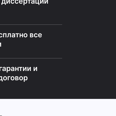
 диссертаций
сплатно все
и
гарантии и
договор