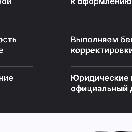
ной
к оформлению
ость
Выполняем бе
е
корректировк
ние
Юридические 
официальный 