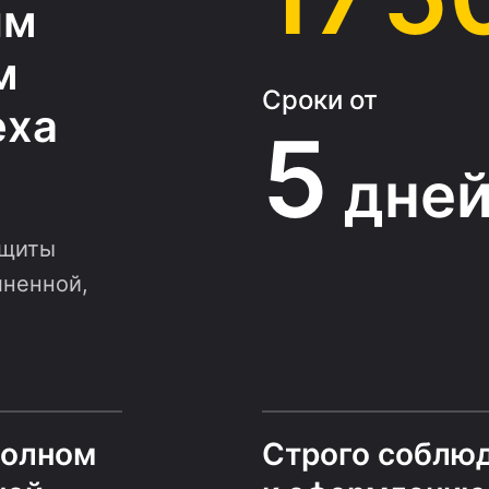
ым
м
Сроки от
еха
5
дне
ащиты
лненной,
полном
Строго соблю