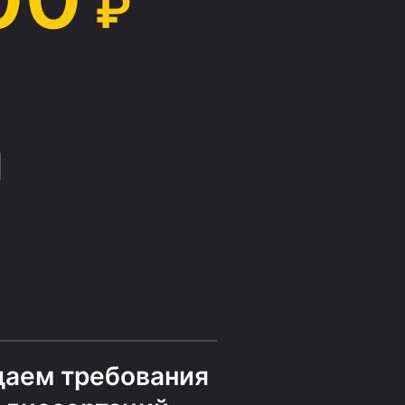
₽
й
даем требования