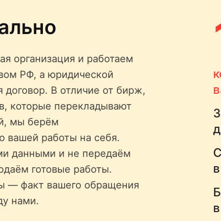
ально
ая организация и работаем
к
твом РФ, а юридической
в
 договор. В отличие от бирж,
ов, которые перекладывают
З
й, мы берём
д
ю вашей работы на себя.
С
ми данными и не передаём
в
одаём готовые работы.
ы — факт вашего обращения
Б
ду нами.
в