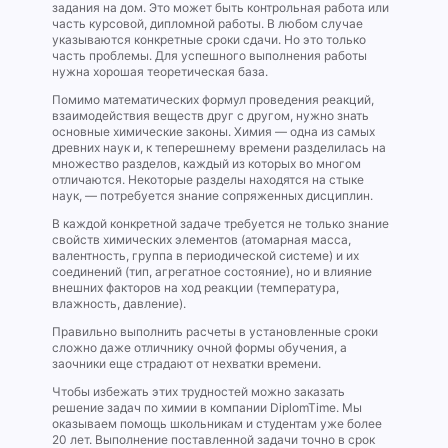
задания на дом. Это может быть контрольная работа или
часть курсовой, дипломной работы. В любом случае
указываются конкретные сроки сдачи. Но это только
часть проблемы. Для успешного выполнения работы
нужна хорошая теоретическая база.
Помимо математических формул проведения реакций,
взаимодействия веществ друг с другом, нужно знать
основные химические законы. Химия — одна из самых
древних наук и, к теперешнему времени разделилась на
множество разделов, каждый из которых во многом
отличаются. Некоторые разделы находятся на стыке
наук, — потребуется знание сопряженных дисциплин.
В каждой конкретной задаче требуется не только знание
свойств химических элементов (атомарная масса,
валентность, группа в периодической системе) и их
соединений (тип, агрегатное состояние), но и влияние
внешних факторов на ход реакции (температура,
влажность, давление).
Правильно выполнить расчеты в установленные сроки
сложно даже отличнику очной формы обучения, а
заочники еще страдают от нехватки времени.
Чтобы избежать этих трудностей можно заказать
решение задач по химии в компании DiplomTime. Мы
оказываем помощь школьникам и студентам уже более
20 лет. Выполнение поставленной задачи точно в срок