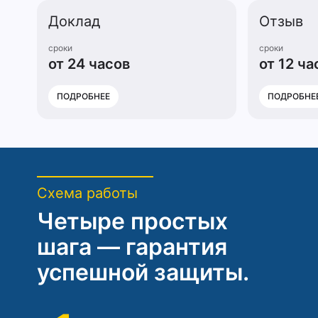
Доклад
Отзыв
сроки
сроки
от 24 часов
от 12 ча
ПОДРОБНЕЕ
ПОДРОБНЕ
Схема работы
Четыре простых
шага — гарантия
успешной защиты.