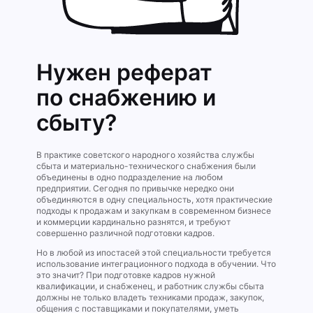
Нужен реферат
по снабжению и
сбыту?
В практике советского народного хозяйства службы
сбыта и материально-технического снабжения были
объединены в одно подразделение на любом
предприятии. Сегодня по привычке нередко они
объединяются в одну специальность, хотя практические
подходы к продажам и закупкам в современном бизнесе
и коммерции кардинально разнятся, и требуют
совершенно различной подготовки кадров.
Но в любой из ипостасей этой специальности требуется
использование интеграционного подхода в обучении. Что
это значит? При подготовке кадров нужной
квалификации, и снабженец, и работник службы сбыта
должны не только владеть техниками продаж, закупок,
общения с поставщиками и покупателями, уметь