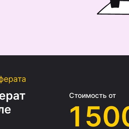
ферата
ерат
Стоимость от
1 50
ле