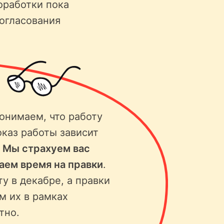
оработки пока
согласования
онимаем, что работу
оказ работы зависит
.
Мы страхуем вас
ваем время на правки
.
ту в декабре, а правки
м их в рамках
тно.