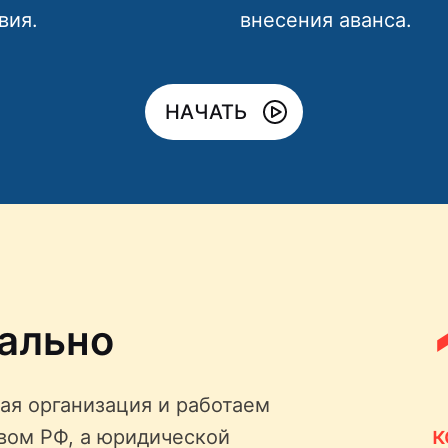
вия.
внесения аванса.
НАЧАТЬ
ально
ая организация и работаем
к
твом РФ, а юридической