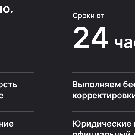
о.
Сроки от
24
ча
ость
Выполняем бе
е
корректировк
ние
Юридические 
официальный 