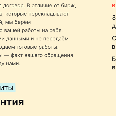
в
 договор. В отличие от бирж,
ов, которые перекладывают
З
й, мы берём
д
ю вашей работы на себя.
С
ми данными и не передаём
в
одаём готовые работы.
ы — факт вашего обращения
Б
ду нами.
в
щиты
антия