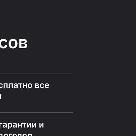
сов
сплатно все
и
гарантии и
договор