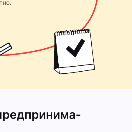
тно.
предпринима­