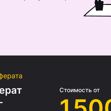
ферата
ерат
Стоимость от
1 50
­