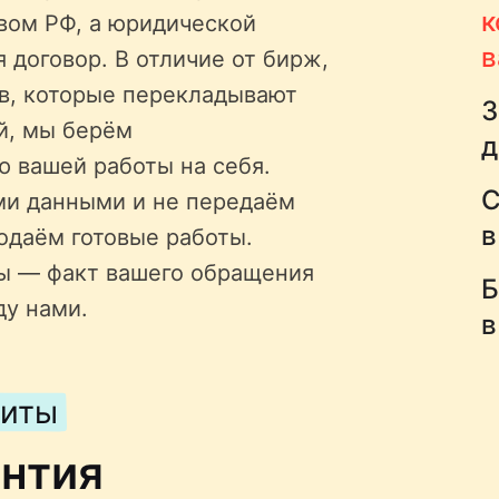
к
твом РФ, а юридической
в
 договор. В отличие от бирж,
ов, которые перекладывают
З
й, мы берём
д
ю вашей работы на себя.
С
ми данными и не передаём
в
одаём готовые работы.
ы — факт вашего обращения
Б
ду нами.
в
щиты
антия