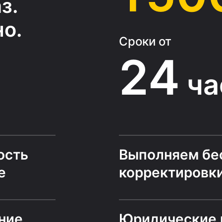
з.
о.
Сроки от
24
ча
ость
Выполняем бе
е
корректировк
ние
Юридические 