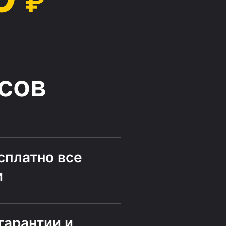
₽
сов
сплатно все
и
гарантии и