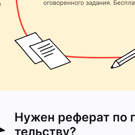
оговоренного задания. Беспла
е
Нужен реферат по 
тельству?