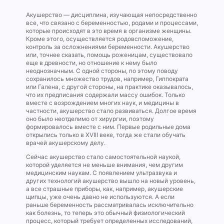
Акушерство — дисциплина, изучающая непосредственно
все, что связано с беременностью, родами и процессами,
которые происходят в это время в организме женщины.
Кроме этого, осуществляется родовспоможение,
контроль за осложнениями беременности. Акушерство
или, точнее сказать, помощь роженицам, существовало
еще в древности, но отношение к нему было
неоднозначным. С одной стороны, по этому поводу
сохранилось множество трудов, например, Гиппократа
или Галена, с другой стороны, на практике оказывалось,
что их предписания содержали массу ошибок. Только
вместе с возрождением многих наук, и медицины в
частности, акушерство стало развиваться. Долгое время
оно было неотделимо от хирургии, поэтому
формировалось вместе с ним. Первые родильные дома
открылись только в XVIII веке, тогда же стали обучать
врачей акушерскому делу.
Сейчас акушерство стало самостоятельной наукой,
которой уделяется не меньше внимания, чем другим
медицинским наукам. С появлением ультразвука и
других технологий акушерство вышло на новый уровень,
а все страшные приборы, как, например, акушерские
щипцы, уже очень давно не используются. А если
раньше беременность рассматривалась исключительно
как болезнь, то теперь это обычный физиологический
процесс, который требует определенных исследований,