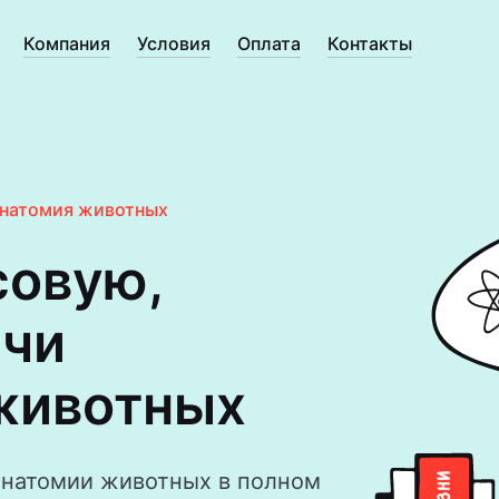
Компания
Условия
Оплата
Контакты
натомия животных
совую,
ачи
животных
анатомии животных в полном