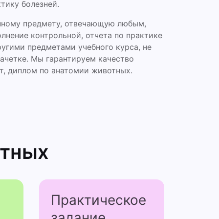
тику болезней.
нному предмету, отвечающую любым,
лнение контрольной, отчета по практике
угими предметами учебного курса, не
зачетке. Мы гарантируем качество
ет, диплом по анатомии животных.
отных
Практичес­кое
задание