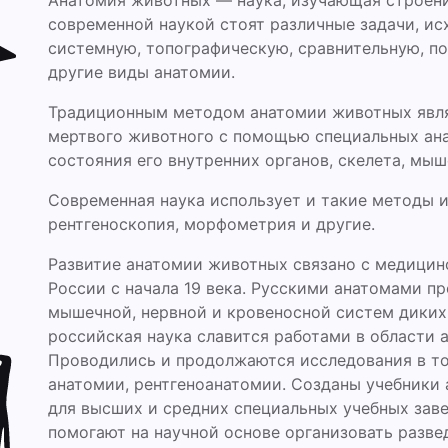
Анатомия животных — наука, изучающая строени
современной наукой стоят различные задачи, ис
системную, топографическую, сравнительную, по
другие виды анатомии.
Традиционным методом анатомии животных явля
мертвого животного с помощью специальных ана
состояния его внутренних органов, скелета, мыш
Современная наука использует и такие методы и
рентгеноскопия, морфометрия и другие.
Развитие анатомии животных связано с медицин
России с начала 19 века. Русскими анатомами п
мышечной, нервной и кровеносной систем дики
российская наука славится работами в области 
Проводились и продолжаются исследования в то
анатомии, рентгеноанатомии. Созданы учебники
для высших и средних специальных учебных зав
помогают на научной основе организовать разве