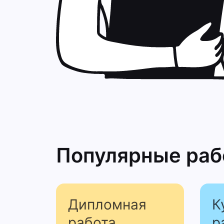
Популярные ра
Дипломная
К
работа
р