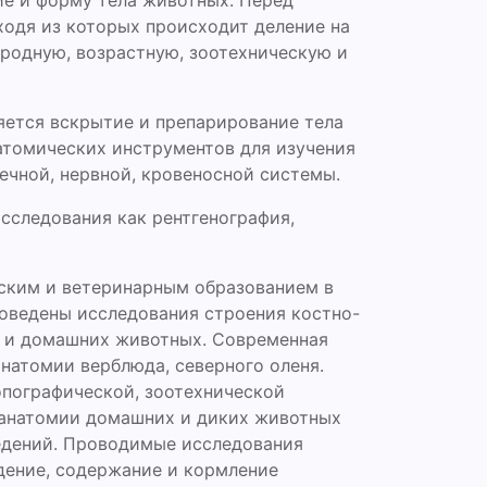
е и форму тела животных. Перед
ходя из которых происходит деление на
родную, возрастную, зоотехническую и
ется вскрытие и препарирование тела
томических инструментов для изучения
ечной, нервной, кровеносной системы.
сследования как рентгенография,
ским и ветеринарным образованием в
роведены исследования строения костно-
х и домашних животных. Современная
анатомии верблюда, северного оленя.
пографической, зоотехнической
 анатомии домашних и диких животных
едений. Проводимые исследования
дение, содержание и кормление