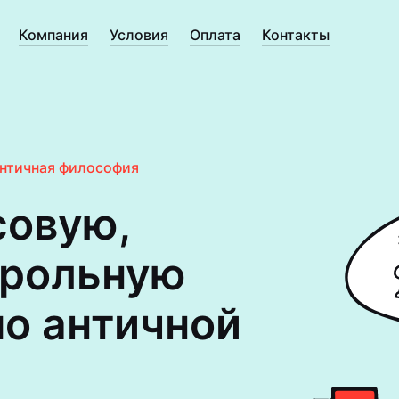
Компания
Условия
Оплата
Контакты
нтичная философия
совую,
трольную
по античной