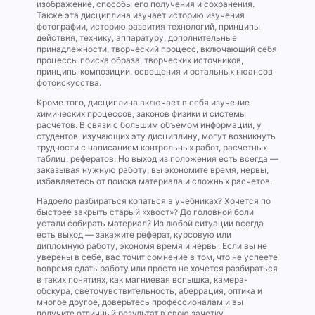
изображение, способы его получения и сохранения.
Также эта дисциплина изучает историю изучения
фотографии, историю развития технологий, принципы
действия, технику, аппаратуру, дополнительные
принадлежности, творческий процесс, включающий себя
процессы поиска образа, творческих источников,
принципы композиции, освещения и остальных нюансов
фотоискусства.
Кроме того, дисциплина включает в себя изучение
химических процессов, законов физики и системы
расчетов. В связи с большим объемом информации, у
студентов, изучающих эту дисциплину, могут возникнуть
трудности с написанием контрольных работ, расчетных
таблиц, рефератов. Но выход из положения есть всегда —
заказывая нужную работу, вы экономите время, нервы,
избавляетесь от поиска материала и сложных расчетов.
Надоело разбираться копаться в учебниках? Хочется по
быстрее закрыть старый «хвост»? До головной боли
устали собирать материал? Из любой ситуации всегда
есть выход — закажите реферат, курсовую или
дипломную работу, экономя время и нервы. Если вы не
уверены в себе, вас точит сомнение в том, что не успеете
вовремя сдать работу или просто не хочется разбираться
в таких понятиях, как магниевая вспышка, камера-
обскура, светочувствительность, аберрация, оптика и
многое другое, доверьтесь профессионалам и вы
получите отличный результат в свою зачетку.