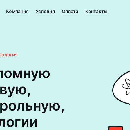
Компания
Условия
Оплата
Контакты
еология
пломную
овую,
трольную,
ологии