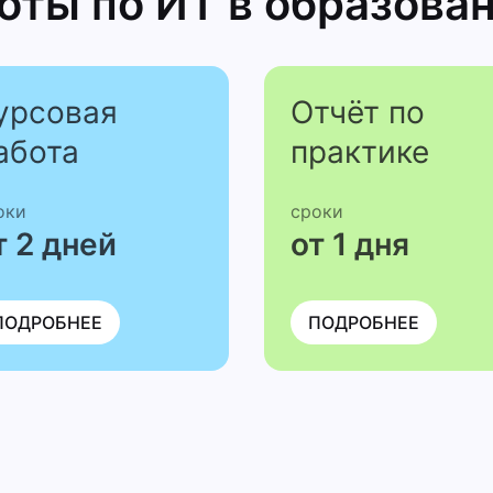
боты
по ИТ в образо­ва
урсовая
Отчёт по
абота
практике
оки
сроки
т 2 дней
от 1 дня
ПОДРОБНЕЕ
ПОДРОБНЕЕ