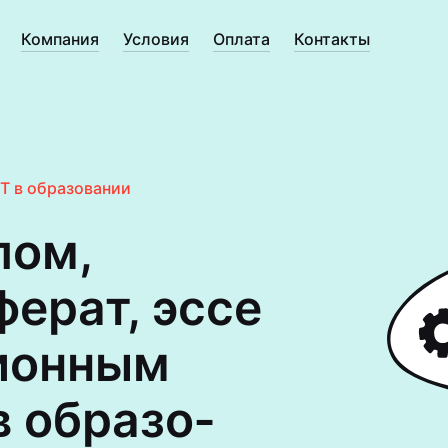
Компания
Условия
Оплата
Контакты
Т в образовании
лом,
ферат, эссе
ион­ным
в образо­