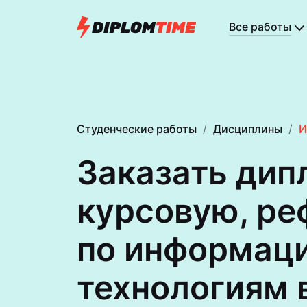
Все работы
Студенческие работы
Дисциплины
И
Заказать дип
курсовую, ре
по информа­ц
техноло­гиям 