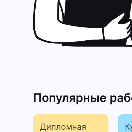
Популярные ра
Дипломная
К