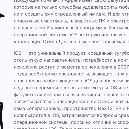
Продукция компании Apple имеет свою репутаци
которые не только способны удовлетворить люб
но и создать ему определенный имидж. И для эт
привычные смартфоны, планшетные ПК и электрон
создавать свой уникальный программный компле
операционной системы iOS, которую использует
корпорация Стива Джобса, ныне возглавляемая 
iOS — это уникальный продукт, созданный сугубо
столь узкую направленность, потребности в кон
неуклонно растут с момента ее появления в 2007
труда необходимы специалисты, знающие толк в 
полноценно разбирающиеся в iOS для обеспечени
недавнего времени основы архитектуры iOS и е
факультетах информатики и вычислительной тех
аспекты работы с операционной системой, как и
сама «операционка», пространство NeXTSTEP и F
используются в iOS, затрагиваются вопросы сра
операционной системы, поиск их отличий и спо