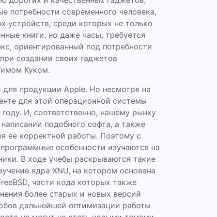
ю дорогих и качественных гаджетов,
ые потребности современного человека,
их устройств, среди которых не только
ные книги, но даже часы, требуется
кс, ориентированный под потребности
 при создании своих гаджетов
Тимом Куком.
 для продукции Apple. Но несмотря на
тенте для этой операционной системы
 году. И, соответственно, нашему рынку
написании подобного софта, а также
я ее корректной работы. Поэтому с
е программные особенности изучаются на
ники. В ходе учебы раскрываются такие
зучение ядра XNU, на котором основана
reeBSD, части кода которых также
внения более старых и новых версий
собов дальнейшей оптимизации работы