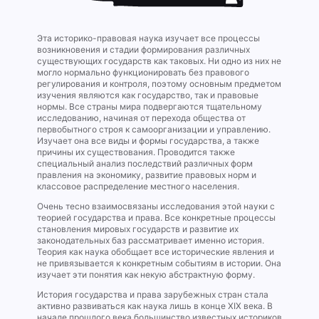
Эта историко-правовая наука изучает все процессы
возникновения и стадии формирования различных
существующих государств как таковых. Ни одно из них не
могло нормально функционировать без правового
регулирования и контроля, поэтому основным предметом
изучения являются как государство, так и правовые
нормы. Все страны мира подвергаются тщательному
исследованию, начиная от перехода общества от
первобытного строя к самоорганизации и управлению.
Изучает она все виды и формы государства, а также
причины их существования. Проводится также
специальный анализ последствий различных форм
правления на экономику, развитие правовых норм и
классовое распределение местного населения.
Очень тесно взаимосвязаны исследования этой науки с
теорией государства и права. Все конкретные процессы
становления мировых государств и развитие их
законодательных баз рассматривает именно история.
Теория как наука обобщает все исторические явления и
не привязывается к конкретным событиям в истории. Она
изучает эти понятия как некую абстрактную форму.
История государства и права зарубежных стран стала
активно развиваться как наука лишь в конце XIX века. В
начале прошлого века большинство известных историков