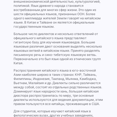
внешнеэкономической деятельностью, культурологией,
политикой. Язык древнего народа становится
востребованным для многих сфер жизни. Это один из
шести официальных языков, признанных ООН. Более
одного миллиарда жителей Земли говорят на китайском
языке. В Китае и Тайване он является официальным
государственным языком.
Большое число диалектов и несколько ответвлений от
официального китайского языка представляют
гигантскую базу для изучения языковедов. Большие
языковые различия дают основания выделять несколько
языковых ветвей в китайском языке. Принято разделять
письменную речь и сино-тибетскую языковую ветвь.
Первоначально это был язык одной из этнических групп
Китая.
Распространения китайского языка в юго-восточной
Азии наиболее широко в таких странах: КНР, Тайвань,
Филиппины, Индонезия, Таиланд, Мьянма, Камбоджа,
Вьетнам, Малайзия и др. Диалекты сильно различаются
между собой, состоят из отдельных родственных языков.
Доминирует язык народности хань, большая китайская
диаспора распространилась по миру, три основные
диалекты используются для ведения документации, этим
правом пользуются все китайцы, проживающие в США.
Для студентов, которые изучают китайский язык в
филологических вузах, других учебных заведениях,