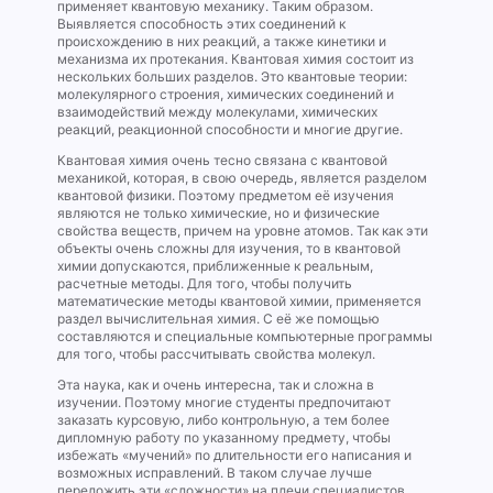
применяет квантовую механику. Таким образом.
Выявляется способность этих соединений к
происхождению в них реакций, а также кинетики и
механизма их протекания. Квантовая химия состоит из
нескольких больших разделов. Это квантовые теории:
молекулярного строения, химических соединений и
взаимодействий между молекулами, химических
реакций, реакционной способности и многие другие.
Квантовая химия очень тесно связана с квантовой
механикой, которая, в свою очередь, является разделом
квантовой физики. Поэтому предметом её изучения
являются не только химические, но и физические
свойства веществ, причем на уровне атомов. Так как эти
объекты очень сложны для изучения, то в квантовой
химии допускаются, приближенные к реальным,
расчетные методы. Для того, чтобы получить
математические методы квантовой химии, применяется
раздел вычислительная химия. С её же помощью
составляются и специальные компьютерные программы
для того, чтобы рассчитывать свойства молекул.
Эта наука, как и очень интересна, так и сложна в
изучении. Поэтому многие студенты предпочитают
заказать курсовую, либо контрольную, а тем более
дипломную работу по указанному предмету, чтобы
избежать «мучений» по длительности его написания и
возможных исправлений. В таком случае лучше
переложить эти «сложности» на плечи специалистов,