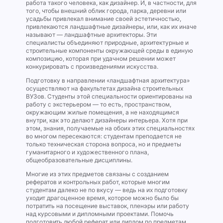
работа такого человека, как дизайнер. И, в частности, для
того, чтобы внешний облик города, парка, деревни или
усадьбы привлекал внимание своей эстетичностью,
привлекаются ландшафтные дизайнеры, или, как их иначе
называют — ландшафтные архитекторы. Эти
специалисты объединяют природные, архитектурные и
строительные компоненты окружающей среды в единую
композицию, которая при удачном решении может
конкурировать с произведениями искусства.
Подготовку в направлении «ландшафтная архитектура»
осуществляют на факультетах дизайна строительных
ВУЗов. Студенты этой специальности ориентированы на
работу с экстерьером — то есть, пространством,
окружающим жилые помещения, а не находящимся
внутри, как это делают дизайнеры интерьера. Хотя при
этом, знания, получаемые на обоих этих специальностях
во многом пересекаются: студентам преподается не
только техническая сторона вопроса, но и предметы
гуманитарного и художественного плана,
общеобразовательные дисциплины.
Многие из этих предметов связаны с созданием
рефератов и контрольных работ, которые многим
студентам далеко не по вкусу — ведь на их подготовку
уходит драгоценное время, которое можно было бы
потратить на посещение выставок, пленэры или работу
над курсовыми и дипломными проектами. Помочь
подготовить любой реферат или диплом по предметам