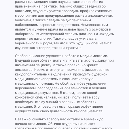
различные медицинские науки, а также способы их
применения на практике. Помимо общих сведений об
анатомии, студенты учатся проводить профилактические
мероприятия для предупреждения разных инфекционных
болезней, а также следить за диспансерным
наблюдением взрослых и подростков. Немаловажным
является и умение врача на основе простых осмотров и
лабораторных исследований ставить диагнозы и находить
вероятные патологии. Также следует учитывать
беременность и роды, так что и это будущий специалист
изучает как в теории, так и на практике.
Особое внимание уделяется работе с медикаментами.
Будущий врач обязан знать и учитывать их специфику при
назначении пациенту, а также правильно хранить
лекарства. Кроме этого, учат применять физиотерапию
как дополнительный вид лечения, проводить судебно-
медицинские экспертизы и оказывать первую
медицинскую помощь. Не обойтись и без управления
персоналом, распределения обязанностей и ведения
медицинских документов. В целом, кроме своей
конкретной специализации, врач получает массу
необходимых ему знаний в различных областях
медицине. Это позволяет ему гораздо эффективнее
осуществлять свою деятельность как специалиста.
Неважно, сколько всего у вас осталось времени до
начала экзаменов. Обычно студенты начинают
готовиться в последнюю очередь, поэтому имеют массу