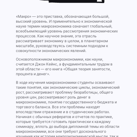
«Макро» — это приставка, обозначающая большой,
высокий уровень. И применительно к экономической
науке термин макроэкономика означает глобальный,
всеобъемлющий уровень рассмотрения экономических
процессов. Как научное знание, эта отрасль
рассматривает экономику в целом, в планетарном
масштабе, руководствуясь системным подходом к
совокупности экономических явлений.
Основоположником макроэкономики, как науки,
считается Джон Кейнс, а фундаментальным трудом в
этой области — его книга «Общая теория занятости,
процента и денег».
В ходе изучения макроэкономики студенты осваивают
такие понятия, как экономические циклы, экономический
рост, рассматривают проблему безработицы, общего
уровня цен, рассматривают роль денег в
макроэкономике, понятие государственного бюджета и
торгового баланса. Все эти проблемы находят
впоследствии отражение и в студенческих работах.
Начиная с обычных рефератов и отчетов по практике,
которые требуется готовить практически к каждому
семинару, вплоть до выбора дипломной темы из области
макроэкономики, все они требуют досконального
изучения как истории макроэкономической мысли, так и