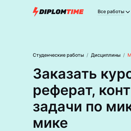
Все работы
Студенческие работы
Дисциплины
М
Заказать кур
реферат, кон
задачи по ми
мике