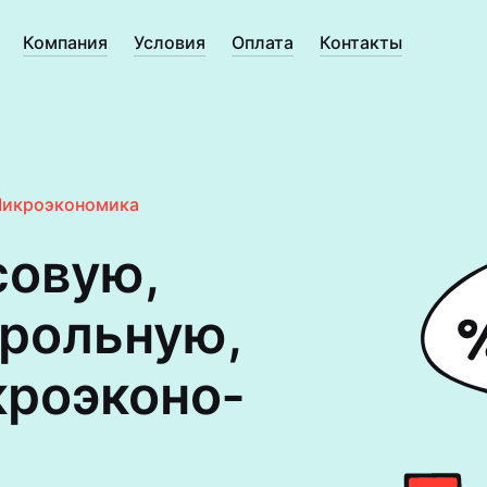
Компания
Условия
Оплата
Контакты
икроэкономика
совую,
трольную,
кроэконо­