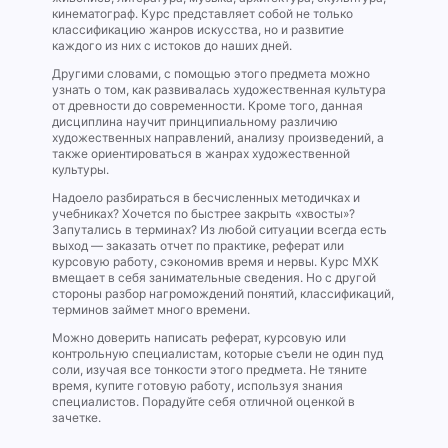
кинематограф. Курс представляет собой не только
классификацию жанров искусства, но и развитие
каждого из них с истоков до наших дней.
Другими словами, с помощью этого предмета можно
узнать о том, как развивалась художественная культура
от древности до современности. Кроме того, данная
дисциплина научит принципиальному различию
художественных направлений, анализу произведений, а
также ориентироваться в жанрах художественной
культуры.
Надоело разбираться в бесчисленных методичках и
учебниках? Хочется по быстрее закрыть «хвосты»?
Запутались в терминах? Из любой ситуации всегда есть
выход — заказать отчет по практике, реферат или
курсовую работу, сэкономив время и нервы. Курс МХК
вмещает в себя занимательные сведения. Но с другой
стороны разбор нагромождений понятий, классификаций,
терминов займет много времени.
Можно доверить написать реферат, курсовую или
контрольную специалистам, которые съели не один пуд
соли, изучая все тонкости этого предмета. Не тяните
время, купите готовую работу, используя знания
специалистов. Порадуйте себя отличной оценкой в
зачетке.