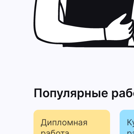
Популярные ра
Дипломная
К
работа
р