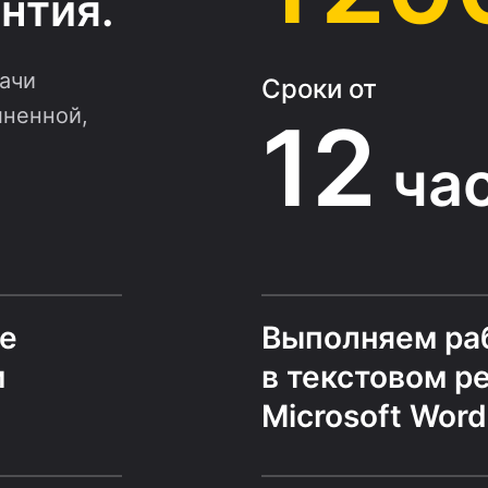
нтия.
ачи
Сроки от
лненной,
12
ча
е
Выполняем ра
м
в текстовом р
Microsoft Word