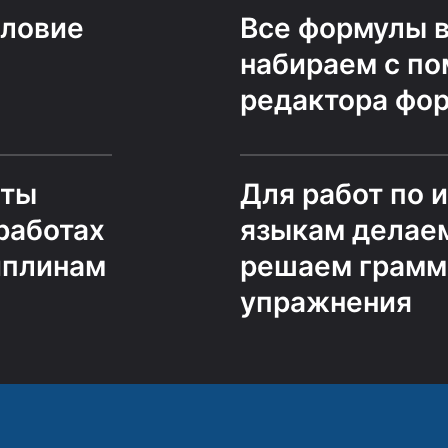
словие
Все формулы в
набираем с п
редактора фо
еты
Для работ по 
работах
языкам делаем
иплинам
решаем грамм
упражнения