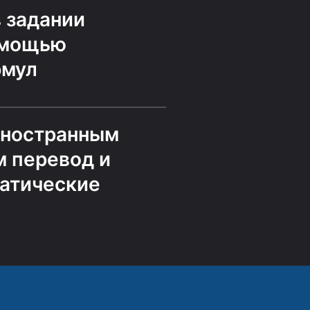
 задании
омощью
рмул
иностранным
 перевод и
атические