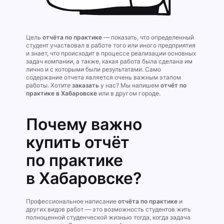
Цель
отчёта по практике
— показать, что определенный
студент участвовал в работе того или иного предприятия
и знает, что происходит в процессе реализации основных
задач компании, а также, какая работа была сделана им
лично и с которыми были результатами. Само
содержание отчета является очень важным этапом
работы. Хотите
заказать
у нас? Мы напишем
отчёт по
практике в Хабаровске
или в другом городе.
Почему важно
купить отчёт
по практике
в Хабаровске?
Профессиональное написание
отчёта по практике
и
других видов работ — это возможность студентов жить
полноценной студенческой жизнью тогда, когда задача