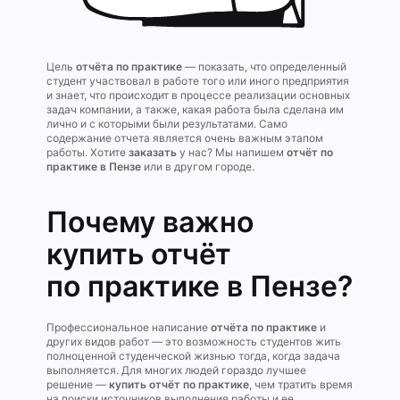
Цель
отчёта по практике
— показать, что определенный
студент участвовал в работе того или иного предприятия
и знает, что происходит в процессе реализации основных
задач компании, а также, какая работа была сделана им
лично и с которыми были результатами. Само
содержание отчета является очень важным этапом
работы. Хотите
заказать
у нас? Мы напишем
отчёт по
практике в Пензе
или в другом городе.
Почему важно
купить отчёт
по практике в Пензе?
Профессиональное написание
отчёта по практике
и
других видов работ — это возможность студентов жить
полноценной студенческой жизнью тогда, когда задача
выполняется. Для многих людей гораздо лучшее
решение —
купить отчёт по практике
, чем тратить время
на поиски источников выполнения работы и ее