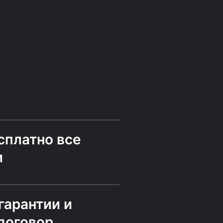
й
сплатно все
и
гарантии и
договор