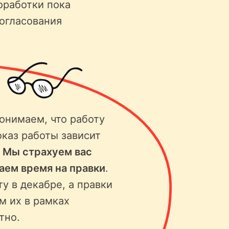
оработки пока
согласования
онимаем, что работу
оказ работы зависит
.
Мы страхуем вас
ваем время на правки
.
ту в декабре, а правки
м их в рамках
тно.