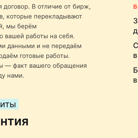
в
 договор. В отличие от бирж,
ов, которые перекладывают
З
й, мы берём
д
ю вашей работы на себя.
С
ми данными и не передаём
в
одаём готовые работы.
ы — факт вашего обращения
Б
ду нами.
в
щиты
антия