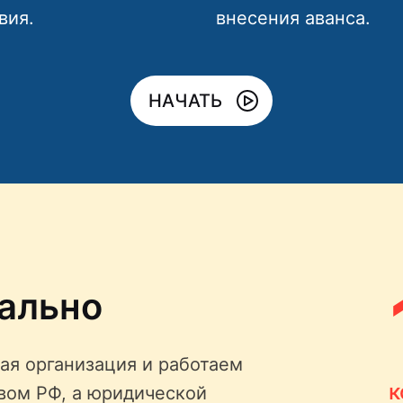
вия.
внесения аванса.
НАЧАТЬ
ально
ая организация и работаем
к
твом РФ, а юридической