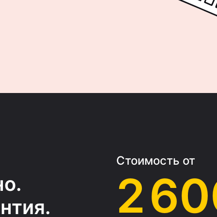
Стоимость от
2 60
о.
нтия.