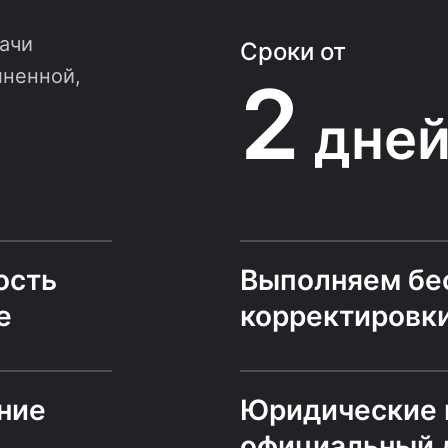
ачи
Сроки от
лненной,
2
дне
ость
Выполняем бе
е
корректировк
ние
Юридические 
официальный 